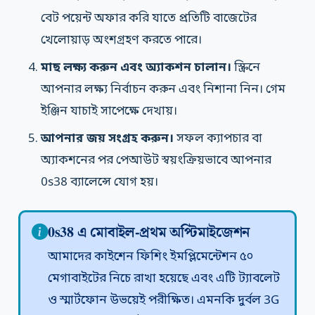
বেট পয়েন্ট অফার করি যাতে প্রতিটি বাজেটের
খেলোয়াড় অংশগ্রহণ করতে পারে।
মাছ লক্ষ্য করুন এবং অ্যাকশন চালান।
স্ক্রিনে
আপনার লক্ষ্য নির্বাচন করুন এবং নিশানা নিন। গেম
ইঞ্জিন যাচাই সাপেক্ষে দেখায়।
আপনার জয় সংগ্রহ করুন।
সফল ক্যাপচার বা
অ্যাকশনের পর পেআউট স্বয়ংক্রিয়ভাবে আপনার
0s38 ব্যালেন্সে যোগ হয়।
0s38 এ মোবাইল-প্রথম অপ্টিমাইজেশন
আমাদের কাইশেন ফিশিং ইমপ্লিমেন্টেশন ৫০
মেগাবাইটের নিচে রাখা হয়েছে এবং এটি ট্যাবলেট
ও স্মার্টফোন উভয়েই পরীক্ষিত। এমনকি দুর্বল 3G