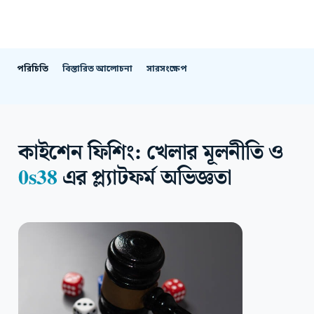
পরিচিতি
বিস্তারিত আলোচনা
সারসংক্ষেপ
কাইশেন ফিশিং: খেলার মূলনীতি ও
0s38
এর প্ল্যাটফর্ম অভিজ্ঞতা