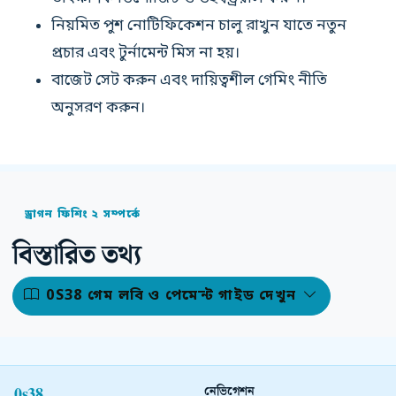
নিয়মিত পুশ নোটিফিকেশন চালু রাখুন যাতে নতুন
প্রচার এবং টুর্নামেন্ট মিস না হয়।
বাজেট সেট করুন এবং দায়িত্বশীল গেমিং নীতি
অনুসরণ করুন।
ড্রাগন ফিশিং ২ সম্পর্কে
বিস্তারিত তথ্য
0S38 গেম লবি ও পেমেন্ট গাইড দেখুন
0s38
নেভিগেশন