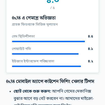
৪.৩
/ ৫
0s38 এ গেমপ্লে অভিজ্ঞতা
গ্রাহক ফিডব্যাক ভিত্তিক মূল্যায়ন
গেম স্থিতিশীলতা
৪.৫
পেআউট গতি
৪.১
ইউজার ইন্টারফেস পরিষ্কারতা
৪.২
0s38 মোবাইল অ্যাপে কাইশেন ফিশিং খেলার টিপস
ছোট থেকে শুরু করুন:
আপনি গেমের মেকানিক্স
বুঝার আগে বড় বেট করবেন না। আমাদের মাইক্রো-