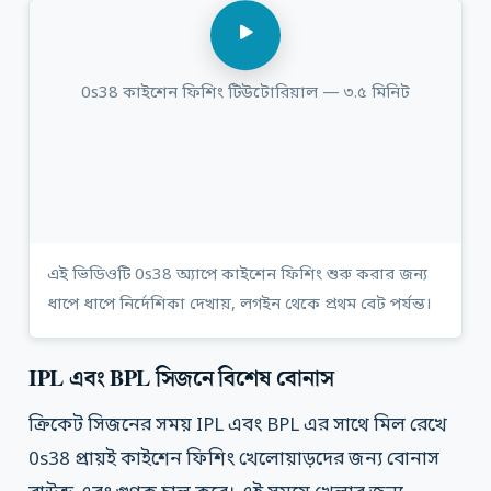
0s38 কাইশেন ফিশিং টিউটোরিয়াল — ৩.৫ মিনিট
এই ভিডিওটি 0s38 অ্যাপে কাইশেন ফিশিং শুরু করার জন্য
ধাপে ধাপে নির্দেশিকা দেখায়, লগইন থেকে প্রথম বেট পর্যন্ত।
IPL এবং BPL সিজনে বিশেষ বোনাস
ক্রিকেট সিজনের সময় IPL এবং BPL এর সাথে মিল রেখে
0s38 প্রায়ই কাইশেন ফিশিং খেলোয়াড়দের জন্য বোনাস