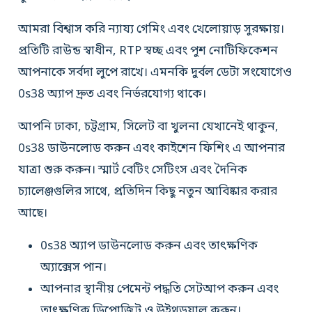
আমরা বিশ্বাস করি ন্যায্য গেমিং এবং খেলোয়াড় সুরক্ষায়।
প্রতিটি রাউন্ড স্বাধীন, RTP স্বচ্ছ এবং পুশ নোটিফিকেশন
আপনাকে সর্বদা লুপে রাখে। এমনকি দুর্বল ডেটা সংযোগেও
0s38 অ্যাপ দ্রুত এবং নির্ভরযোগ্য থাকে।
আপনি ঢাকা, চট্টগ্রাম, সিলেট বা খুলনা যেখানেই থাকুন,
0s38 ডাউনলোড করুন এবং কাইশেন ফিশিং এ আপনার
যাত্রা শুরু করুন। স্মার্ট বেটিং সেটিংস এবং দৈনিক
চ্যালেঞ্জগুলির সাথে, প্রতিদিন কিছু নতুন আবিষ্কার করার
আছে।
0s38 অ্যাপ ডাউনলোড করুন এবং তাৎক্ষণিক
অ্যাক্সেস পান।
আপনার স্থানীয় পেমেন্ট পদ্ধতি সেটআপ করুন এবং
তাৎক্ষণিক ডিপোজিট ও উইথড্রয়াল করুন।