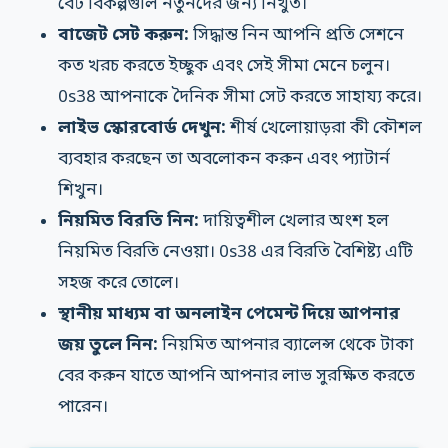
বেট বিকল্পগুলি নতুনদের জন্য নিখুঁত।
বাজেট সেট করুন:
সিদ্ধান্ত নিন আপনি প্রতি সেশনে
কত খরচ করতে ইচ্ছুক এবং সেই সীমা মেনে চলুন।
0s38 আপনাকে দৈনিক সীমা সেট করতে সাহায্য করে।
লাইভ স্কোরবোর্ড দেখুন:
শীর্ষ খেলোয়াড়রা কী কৌশল
ব্যবহার করছেন তা অবলোকন করুন এবং প্যাটার্ন
শিখুন।
নিয়মিত বিরতি নিন:
দায়িত্বশীল খেলার অংশ হল
নিয়মিত বিরতি নেওয়া। 0s38 এর বিরতি বৈশিষ্ট্য এটি
সহজ করে তোলে।
স্থানীয় মাধ্যম বা অনলাইন পেমেন্ট দিয়ে আপনার
জয় তুলে নিন:
নিয়মিত আপনার ব্যালেন্স থেকে টাকা
বের করুন যাতে আপনি আপনার লাভ সুরক্ষিত করতে
পারেন।