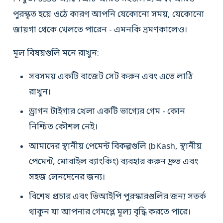
পুরস্কৃত হয়ে ওঠে কারণ আপনি যেকোনো সময়, যেকোনো
জায়গা থেকে খেলতে পারেন - এমনকি ভ্রমণকালেও।
মূল বিষয়গুলি মনে রাখুন:
সবসময় একটি বাজেট সেট করুন এবং এতে লাঠি
রাখুন।
ড্রাগন টাইগার খেলা একটি ভাগ্যের গেম - কোন
নিশ্চিত কৌশল নেই।
আমাদের স্থানীয় পেমেন্ট বিকল্পগুলি (bKash, স্থানীয়
পেমেন্ট, মোবাইল ব্যাংকিং) ব্যবহার করুন দ্রুত এবং
সহজ লেনদেনের জন্য।
বিশেষ প্রচার এবং ভিআইপি পুরস্কারগুলির জন্য সতর্ক
থাকুন যা আপনার গেমপ্লে মূল্য বৃদ্ধি করতে পারে।