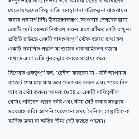
সম্পূর্ণভাবে ভাগ্য নির্ভর। তবে, আমরা 0s38 এ আমাদের
খেলোয়াড়দের কিছু বাজি ব্যবস্থাপনা পরিকল্পনা বাস্তবায়ন
করার পরামর্শ দিই। উদাহরণস্বরূপ, আপনার সেশনের জন্য
একটি মোট বাজেট নির্ধারণ করুন এবং এটিতে লাঠি রাখুন।
প্রতিটি রাউন্ডে একটি সামঞ্জস্যপূর্ণ স্টেক বজায় রাখা হল
একটি প্রমাণিত পদ্ধতি যা জয়ের ধারাবাহিকতা বজায়
রাখতে এবং ক্ষতি পুনরুদ্ধার করতে সাহায্য করে।
বিশেষত গুরুত্বপূর্ণ হল, "চেইস" করবেন না - যদি আপনার
বাজেট শেষ হয়ে যায় তবে খেলা বন্ধ করুন এবং পরের দিন
আবার চেষ্টা করুন। আমরা 0s38 এ একটি দায়িত্বশীল
গেমিং পরিবেশ প্রচার করি এবং সীমা সেট করার সরঞ্জাম
সরবরাহ করি। আপনি যেকোনো সময় দৈনিক, সাপ্তাহিক বা
মাসিক জমা বা ক্ষতির সীমা সেট করতে পারেন।