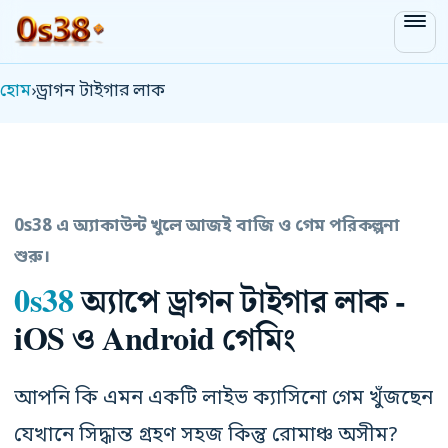
0s38
হোম
›
ড্রাগন টাইগার লাক
0s38 এ অ্যাকাউন্ট খুলে আজই বাজি ও গেম পরিকল্পনা
শুরু।
0s38
অ্যাপে ড্রাগন টাইগার লাক -
iOS ও Android গেমিং
আপনি কি এমন একটি লাইভ ক্যাসিনো গেম খুঁজছেন
যেখানে সিদ্ধান্ত গ্রহণ সহজ কিন্তু রোমাঞ্চ অসীম?